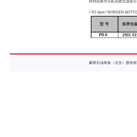
阿特拉斯空压机高效过滤器芯
<TD style="BORDER-BOTTOM: 
型
号
保养包
PD 6
2901 01
豪斯石油装备（北京）股份有限公司 